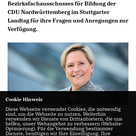
Bezirksfachausschusses für Bildung der
CDU Nordwürttemberg im Stuttgarter
Landtag für ihre Fragen und Anregungen zur
Verfügung.
Cookie Hinweis
Diese Webseite verwendet Cookies, die notwendig
Kultusministerin Susanne Eisenmann
sind, um die Webseite zu nutzen. Weiterhin
verwenden wir Dienste von Drittanbietern, die uns
helfen, unser Webangebot zu verbessern (Website-
Optmierung). Für die Verwendung bestimmter
Zu Beginn der Diskussion umriss Ministerin Eisenmann die
Dienste, benötigen wir Ihre Einwilligung. Ihre