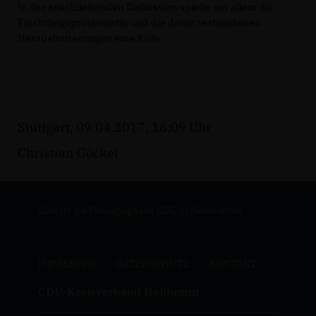
In der anschließenden Diskussion spielte vor allem die
Flüchtlingsproblematik und die damit verbundenen
Herausforderungen eine Rolle.
Stuttgart, 09.04.2017, 16:09 Uhr
Christian Göckel
Dies ist die Homepage der CDU in Neuenstadt
IMPRESSUM
DATENSCHUTZ
KONTAKT
CDU-Kreisverband Heilbronn