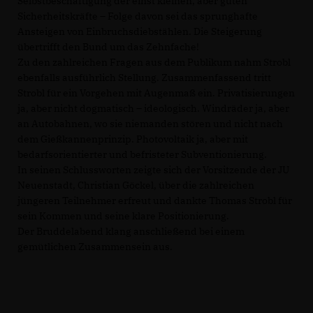
Selbstbeschäftigung der einst kleinen, aber guten
Sicherheitskräfte – Folge davon sei das sprunghafte
Ansteigen von Einbruchsdiebstählen. Die Steigerung
übertrifft den Bund um das Zehnfache!
Zu den zahlreichen Fragen aus dem Publikum nahm Strobl
ebenfalls ausführlich Stellung. Zusammenfassend tritt
Strobl für ein Vorgehen mit Augenmaß ein. Privatisierungen
ja, aber nicht dogmatisch – ideologisch. Windräder ja, aber
an Autobahnen, wo sie niemanden stören und nicht nach
dem Gießkannenprinzip. Photovoltaik ja, aber mit
bedarfsorientierter und befristeter Subventionierung.
In seinen Schlussworten zeigte sich der Vorsitzende der JU
Neuenstadt, Christian Göckel, über die zahlreichen
jüngeren Teilnehmer erfreut und dankte Thomas Strobl für
sein Kommen und seine klare Positionierung.
Der Bruddelabend klang anschließend bei einem
gemütlichen Zusammensein aus.