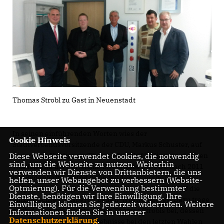
Thomas Strobl zu Gast in Neuenstadt
In seinen einführenden Worten wies der
Cookie Hinweis
Stadtverbandsvorsitzende der CDU, Markus Schuster, auf
die großen Verdienste Thomas Strobls für die vergangenen
Diese Webseite verwendet Cookies, die notwendig
sind, um die Webseite zu nutzen. Weiterhin
Wahlen und die Partei hin. Strobl habe die CDU nach 2011
verwenden wir Dienste von Drittanbietern, die uns
mit Bodenhaftung und nahe bei den Menschen wieder
helfen, unser Webangebot zu verbessern (Website-
Optmierung). Für die Verwendung bestimmter
aufgerichtet und modernisiert. In der Tat sei die CDU die
Dienste, benötigen wir Ihre Einwilligung. Ihre
einzige echte Volkspartei Baden-Württembergs. Dazu trage
Einwilligung können Sie jederzeit widerrufen. Weitere
auch die vielgeschätzte Arbeit Thomas Strobls bei, dessen
Informationen finden Sie in unserer
Datenschutzerklärung
.
Erfolge durch die Wahlergebnisse bei den letzten Wahlen