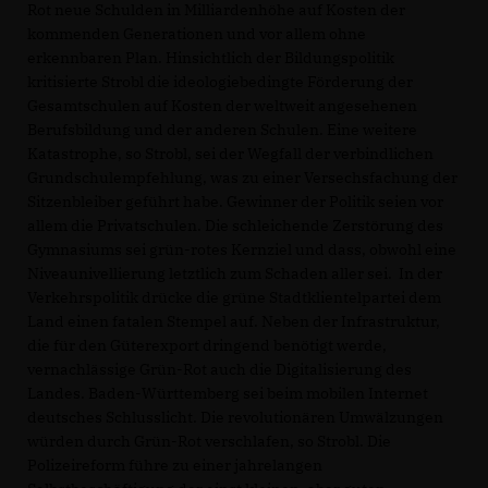
Rot neue Schulden in Milliardenhöhe auf Kosten der
kommenden Generationen und vor allem ohne
erkennbaren Plan. Hinsichtlich der Bildungspolitik
kritisierte Strobl die ideologiebedingte Förderung der
Gesamtschulen auf Kosten der weltweit angesehenen
Berufsbildung und der anderen Schulen. Eine weitere
Katastrophe, so Strobl, sei der Wegfall der verbindlichen
Grundschulempfehlung, was zu einer Versechsfachung der
Sitzenbleiber geführt habe. Gewinner der Politik seien vor
allem die Privatschulen. Die schleichende Zerstörung des
Gymnasiums sei grün-rotes Kernziel und dass, obwohl eine
Niveaunivellierung letztlich zum Schaden aller sei. In der
Verkehrspolitik drücke die grüne Stadtklientelpartei dem
Land einen fatalen Stempel auf. Neben der Infrastruktur,
die für den Güterexport dringend benötigt werde,
vernachlässige Grün-Rot auch die Digitalisierung des
Landes. Baden-Württemberg sei beim mobilen Internet
deutsches Schlusslicht. Die revolutionären Umwälzungen
würden durch Grün-Rot verschlafen, so Strobl. Die
Polizeireform führe zu einer jahrelangen