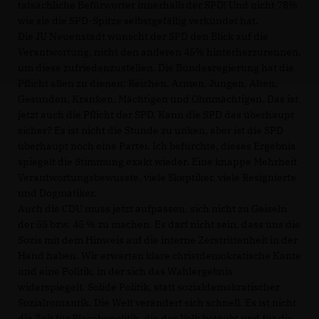
tatsächliche Befürworter innerhalb der SPD! Und nicht 78%
wie sie die SPD-Spitze selbstgefällig verkündet hat.
Die JU Neuenstadt wünscht der SPD den Blick auf die
Verantwortung, nicht den anderen 45% hinterherzurennen,
um diese zufriedenzustellen. Die Bundesregierung hat die
Pflicht allen zu dienen: Reichen, Armen, Jungen, Alten,
Gesunden, Kranken, Mächtigen und Ohnmächtigen. Das ist
jetzt auch die Pflicht der SPD. Kann die SPD das überhaupt
sicher? Es ist nicht die Stunde zu unken, aber ist die SPD
überhaupt noch eine Partei. Ich befürchte, dieses Ergebnis
spiegelt die Stimmung exakt wieder. Eine knappe Mehrheit
Verantwortungsbewusste, viele Skeptiker, viele Resignierte
und Dogmatiker.
Auch die CDU muss jetzt aufpassen, sich nicht zu Geiseln
der 55 bzw. 45 % zu machen. Es darf nicht sein, dass uns die
Sozis mit dem Hinweis auf die interne Zerstrittenheit in der
Hand haben. Wir erwarten klare christdemokratische Kante
und eine Politik, in der sich das Wahlergebnis
widerspiegelt. Solide Politik, statt sozialdemokratischer
Sozialromantik. Die Welt verändert sich schnell. Es ist nicht
die Zeit für Placebopolitik, die das Volk betäubt und für die