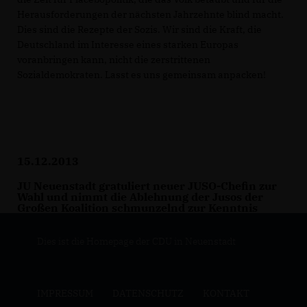
Herausforderungen der nächsten Jahrzehnte blind macht.
Dies sind die Rezepte der Sozis. Wir sind die Kraft, die
Deutschland im Interesse eines starken Europas
voranbringen kann, nicht die zerstrittenen
Sozialdemokraten. Lasst es uns gemeinsam anpacken!
15.12.2013
JU Neuenstadt gratuliert neuer JUSO-Chefin zur
Wahl und nimmt die Ablehnung der Jusos der
Großen Koalition schmunzelnd zur Kenntnis
Dies ist die Homepage der CDU in Neuenstadt
IMPRESSUM
DATENSCHUTZ
KONTAKT