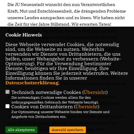
Die JU Neuenstadt wünscht den nun Verantwortlichen
Kraft, Mut und Entschlossenheit, die drängenden Probleme
unseres Landes anzupacken und zu lösen. Wir haben nicht
die Zeit für vier Jahre Stillstand. Wir erwarten Taten!
Bei aller Freude: Wir hoffen, dass die SPD nun zur Ruhe
Cookie Hinweis
kommt. Das Ergebnis des Mitgliederentscheids ist zwar
deutlich, aber verdient schon einen zweiten Blick.
Diese Webseite verwendet Cookies, die notwendig
sind, um die Webseite zu nutzen. Weiterhin
Von den 470.000 Mitgliedern haben sich, aus welchen
verwenden wir Dienste von Drittanbietern, die uns
Gründen auch immer, 100.000 gar nicht beteiligt. Warum?
helfen, unser Webangebot zu verbessern (Website-
Optmierung). Für die Verwendung bestimmter
Waren sie sich schon sicher? Oder haben sie sich dem
Dienste, benötigen wir Ihre Einwilligung. Ihre
Unausweichlichen gebeugt und den engagierten Helfern
Einwilligung können Sie jederzeit widerrufen. Weitere
Arbeit abnehmen wollen? Oder war einfach nur die Luft
Informationen finden Sie in unserer
Datenschutzerklärung
.
raus? Wir wissen es nicht. Aber: Enthusiasmus sieht anders
aus!
Technisch notwendige Cookies (
Übersicht
)
Weitere 30.000 Stimmen waren aus formalen Gründen
Die notwendigen Cookies werden allein für den
ordnungsgemäßen Gebrauch der Webseite benötigt.
ungültig. Und da waren sicher nicht nur Sympathisanten
Cookies von Drittanbietern (
Übersicht
)
einer GroKo darunter.
Zur Optimierung unserer Webseite binden wir Dienste und
Von den nun noch 340.000 gültigen Stimmen waren immer
Angebote von Drittanbietern ein.
noch 80.000 dagegen. Bleiben 260.000 Befürworter. Das
sind nach meiner Rechnung nur knapp über 55%
Alle akzeptieren
Auswahl speichern